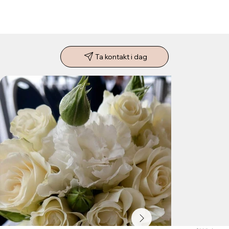
Ta kontakt i dag