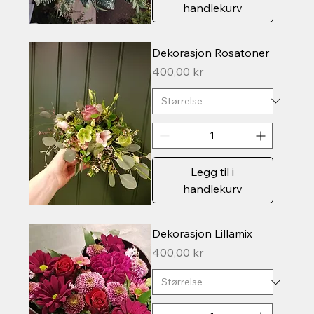
handlekurv
Dekorasjon Rosatoner
Pris
400,00 kr
Legg til i
handlekurv
Dekorasjon Lillamix
Pris
400,00 kr